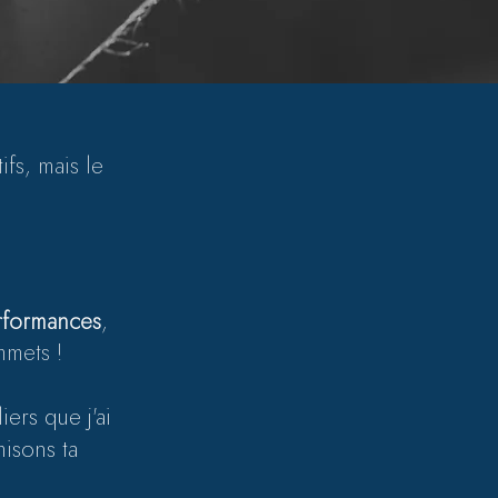
ifs, mais le
erformances
,
mmets !
ers que j'ai
misons ta