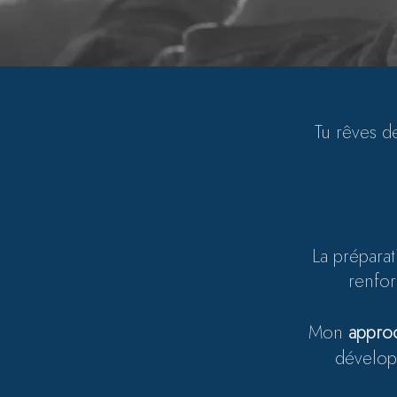
Tu rêves 
La prépara
renfor
Mon
appro
dévelo