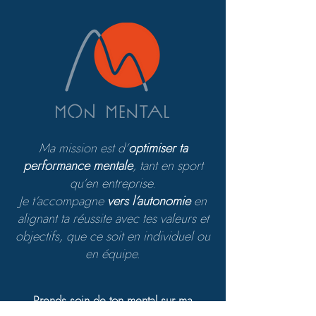
Ma mission est d’
optimiser ta
performance mentale
, tant en sport
qu’en entreprise.
Je t’accompagne
vers l’autonomie
en
alignant ta réussite avec tes valeurs et
objectifs, que ce soit en individuel ou
en équipe.
Prends soin de ton mental sur ma